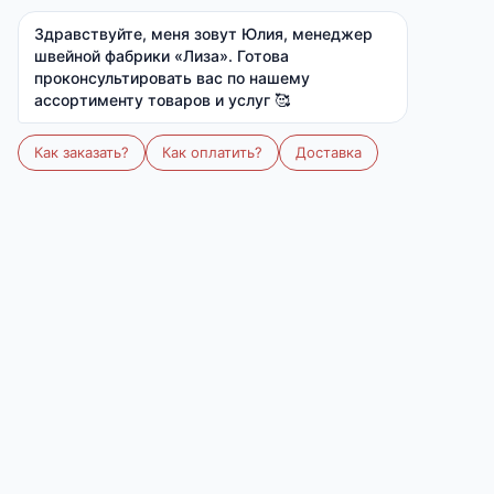
1 060 ₽
1 300 ₽
Ткань:
Вискоза (вискоза 95%, лайкра 5%)
Артикул:
М-761
Размер:
42-50
Размер
Количество
42
44
46
48
50
Все размеры