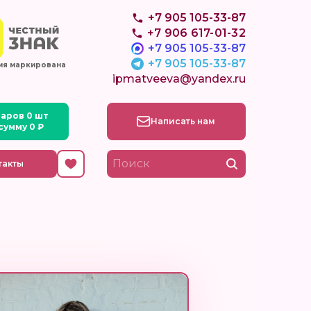
+7 905 105-33-87
+7 906 617-01-32
+7 905 105-33-87
+7 905 105-33-87
ия маркирована
ipmatveeva@yandex.ru
Написать нам
такты