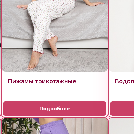
Пижамы трикотажные
Водол
Подробнее