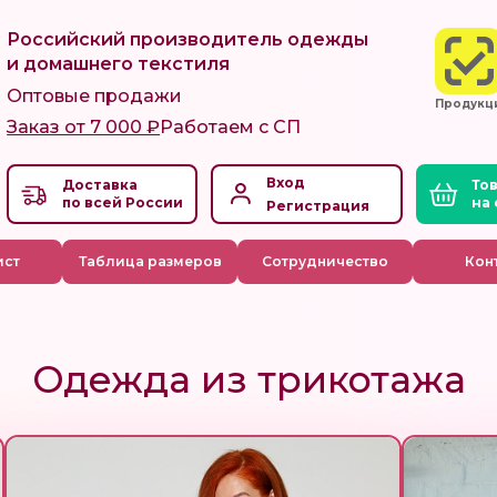
Российский производитель одежды
и домашнего текстиля
Оптовые продажи
Продукц
Заказ от 7 000 ₽
Работаем с СП
Вход
Доставка
по всей России
Регистрация
ист
Таблица размеров
Сотрудничество
Кон
Одежда из трикотажа