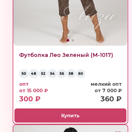
Футболка Лео Зеленый (М-1017)
50
48
52
54
56
58
60
опт
мелкий опт
от 15 000 ₽
от 7 000 ₽
300 ₽
360 ₽
Купить