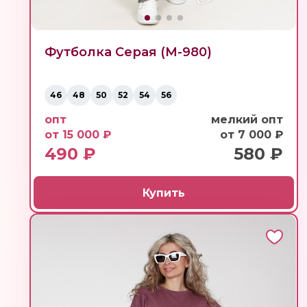
Футболка Серая (М-980)
46
48
50
52
54
56
опт
мелкий опт
от 15 000 ₽
от 7 000 ₽
490 ₽
580 ₽
Купить