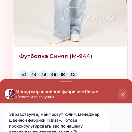
Футболка Синяя (М-944)
42
44
46
48
50
52
опт
мелкий опт
от 15 000 ₽
от 7 000 ₽
532 ₽
595 ₽
760 ₽
850 ₽
Купить