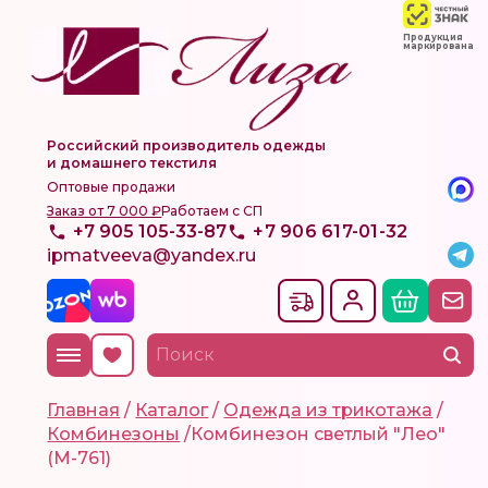
Продукция
маркирована
Российский производитель одежды
и домашнего текстиля
Оптовые продажи
Заказ от 7 000 ₽
Работаем с СП
+7 905 105-33-87
+7 906 617-01-32
ipmatveeva@yandex.ru
Главная
/
Каталог
/
Одежда из трикотажа
/
Комбинезоны
/
Комбинезон светлый "Лео"
(М-761)