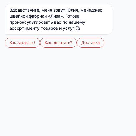
от 15 000 ₽
от 7 000 ₽
1 060 ₽
1 300 ₽
Ткань:
Вискоза (вискоза 95%, лайкра 5%)
Артикул:
М-761
Размер:
40-48
Размер
Количество
40
42
44
46
48
Все размеры