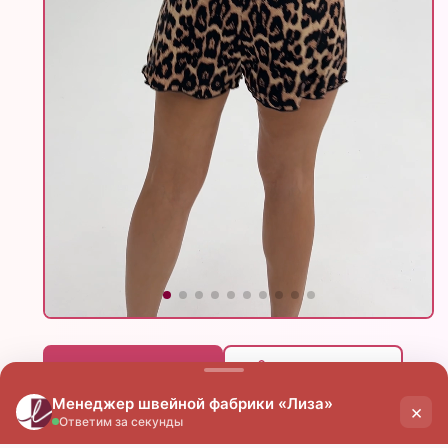
Скачать фото
Поделиться
цена
цена
опт
мелкий опт