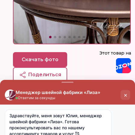
Этот товар на
Скачать фото
Поделиться
цена
цена
опт
мелкий опт
от 15 000 ₽
от 7 000 ₽
1 550 ₽
1 720 ₽
Ткань:
Поплин (хлопок 100%)
Артикул:
-