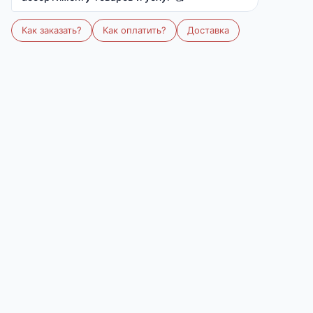
Размер:
142х205
Количество
В корзину
В избранное
Описание
Одеяло 1,5-спальное с наполнением из
термофиксированного льняного волокна
плотностью 150 гр/кв.м. окантовано широкой
тесьмой. Прекрасное облегченное одеяло-
покрывало. Волокна льна - это экологически
чистый растительный наполнитель, не