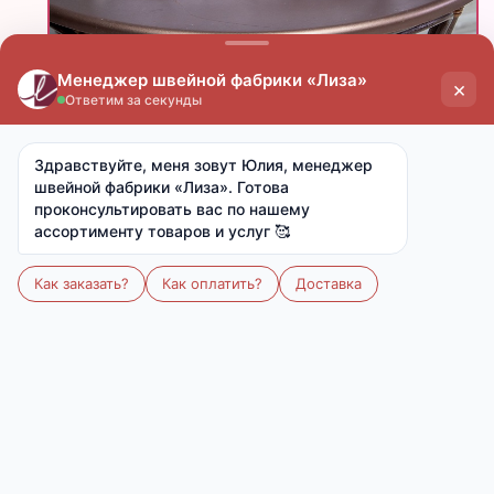
Скачать фото
Поделиться
цена
цена
опт
мелкий опт
от 15 000 ₽
от 7 000 ₽
780 ₽
860 ₽
Ткань:
Микрофибра
Артикул:
-
Размер:
160х200