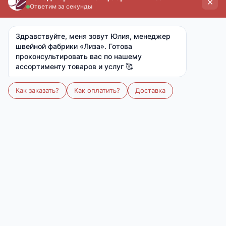
Скачать фото
Поделиться
цена
цена
опт
мелкий опт
от 15 000 ₽
от 7 000 ₽
27 ₽
34 ₽
Ткань:
Кулирка (хлопок 100%)
Размер:
17*7
Количество
В корзину
В избранное