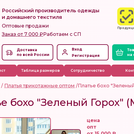
Российский производитель одежды
и домашнего текстиля
Оптовые продажи
Продукц
Заказ от 7 000 ₽
Работаем с СП
Вход
Доставка
по всей России
Регистрация
ист
Таблица размеров
Сотрудничество
Кон
а
/
Платья трикотажные оптом
/
Платье бохо "Зеленый
е бохо "Зеленый Горох" (
цена
опт
от 15 000 ₽