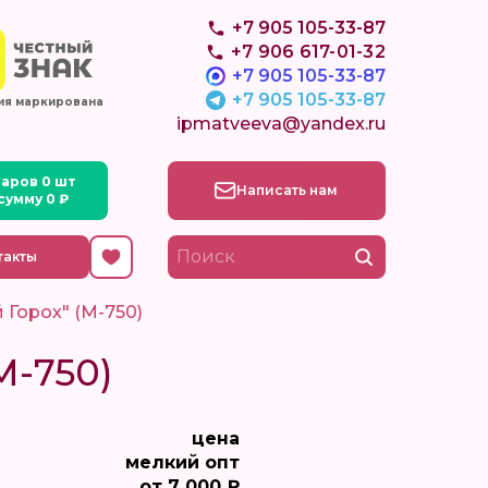
+7 905 105-33-87
+7 906 617-01-32
+7 905 105-33-87
+7 905 105-33-87
ия маркирована
ipmatveeva@yandex.ru
Написать нам
такты
 Горох" (М-750)
М-750)
цена
мелкий опт
от 7 000 ₽