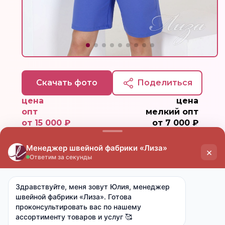
Скачать фото
Поделиться
цена
цена
опт
мелкий опт
от 15 000 ₽
от 7 000 ₽
1 035 ₽
1 240 ₽
Ткань:
Футер 2х-нитка (хлопок 74%, п/э 20%,
лайкра 6%)
Артикул:
М-846
Размер:
42-52