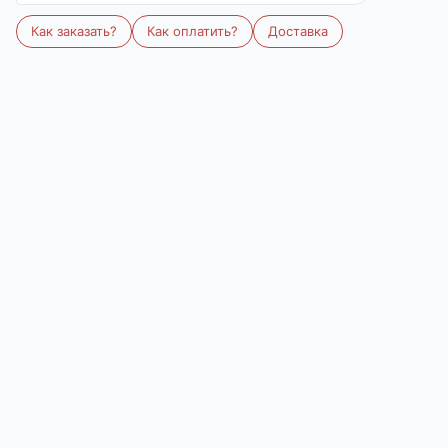
Размер
Количество
42
44
Все размеры
Итого:
0
₽
В корзину
В избранное
Выберите расцветку