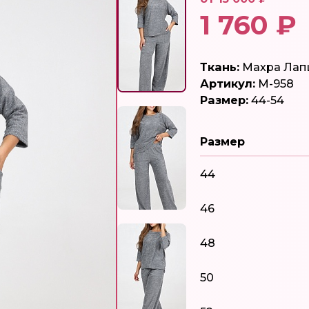
1 760 ₽
Ткань:
Махра Лапш
Артикул:
М-958
Размер:
44-54
Размер
44
46
48
50