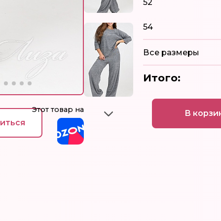
52
54
Все размеры
Итого:
Этот товар на
В корзи
иться