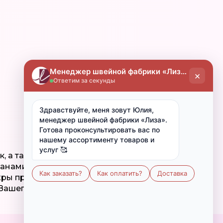
 а также в качестве костюма для дома.
нами. На поясе брюк - контрастная
ры простой в уходе. Ткань легко
 Вашего домашнего гардероба.