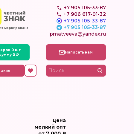
+7 905 105-33-87
+7 906 617-01-32
+7 905 105-33-87
+7 905 105-33-87
ия маркирована
ipmatveeva@yandex.ru
Написать нам
такты
цена
мелкий опт
от 7 000 ₽