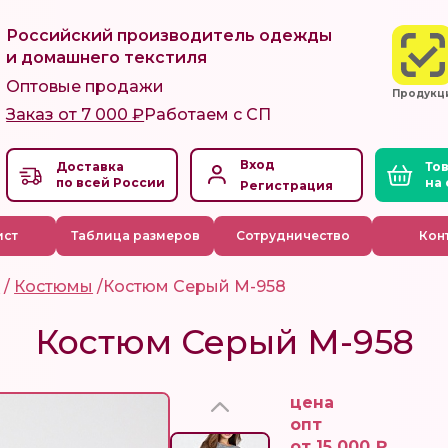
Российский производитель одежды
и домашнего текстиля
Оптовые продажи
Продукц
Заказ от 7 000 ₽
Работаем с СП
Вход
Доставка
по всей России
Регистрация
ист
Таблица размеров
Сотрудничество
Кон
а
/
Костюмы
/
Костюм Серый М-958
Костюм Серый М-958
цена
опт
от 15 000 ₽