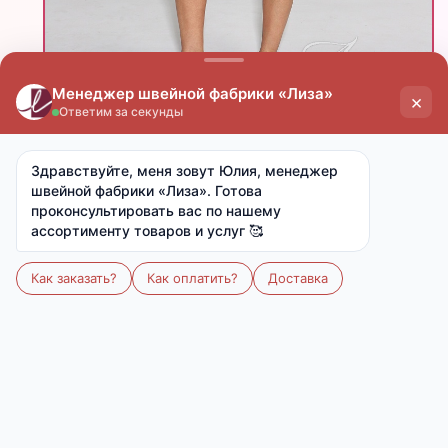
Скачать фото
Поделиться
цена
цена
опт
мелкий опт
от 15 000 ₽
от 7 000 ₽
990 ₽
1 240 ₽
Ткань:
Лапша (Полиэстер 95%, эластан 5%)
Артикул:
М-924
Размер:
42-52