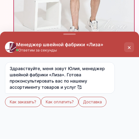
Скачать фото
Поделиться
цена
цена
опт
мелкий опт
от 15 000 ₽
от 7 000 ₽
980 ₽
1 120 ₽
Ткань:
Кулирка с лайкрой (хлопок 95%, л 6%)
Артикул:
М-904
Размер:
48-54