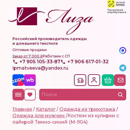
Продукция
маркирована
Российский производитель одежды
и домашнего текстиля
Оптовые продажи
Заказ от 7 000 ₽
Работаем с СП
+7 905 105-33-87
+7 906 617-01-32
ipmatveeva@yandex.ru
Главная
/
Каталог
/
Одежда из трикотажа
/
Одежда для мужчин
/
Костюм из кулирки с
лайкрой Темно-синий (М-904)