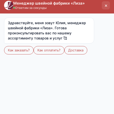
Артикул:
-
Размер:
172х205
Количество
В корзину
В избранное
Описание
Одеяло 2-спальное с наполнением из
термофиксированной овечьей шерсти
плотностью 300 гр/кв.м., окантовано
широкой тесьмой. Материал чехла из 100%
полиэстера.