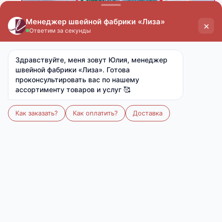
Скачать фото
Поделиться
цена
цена
опт
мелкий опт
от 15 000 ₽
от 7 000 ₽
1 100 ₽
1 250 ₽
Ткань:
Поплекс (полиэстер 100%)
Артикул:
-
Размер:
142х205