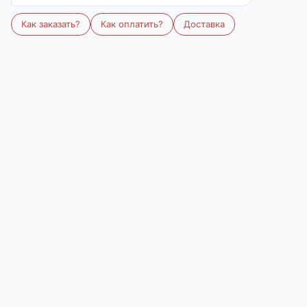
Количество
В корзину
В избранное
Описание
Наматрасник состоит из двух слоев: верхний
из махрового полотна из 100% хлопка,
нижний 100% влагонепроницаемое
покрытие "Мембрана". По углам пришиты 4
резинки для крепления на матраце.
Используя наматрасник, Вы защищаете
матрац от промокания, загрязнения, а также
увеличиваете срок его службы. Хлопковый