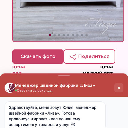
Скачать фото
Поделиться
цена
цена
опт
мелкий опт
от 15 000 ₽
от 7 000 ₽
600 ₽
700 ₽
Ткань:
Мулетон
Артикул:
-
Размер:
120х200