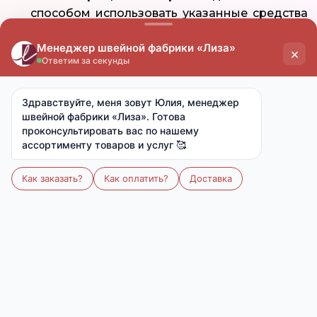
способом использовать указанные средства
индивидуализации и/или их элементы без
предварительного письменного разрешения
соответствующих правообладателей.
3.3. Компания стремится обеспечить, однако
не контролирует и не гарантирует
конфиденциальность и охрану любой
информации, размещенной на Сайтеили
полученной с Сайта. Компания принимает
разумные меры в целях недопущения
несанкционированного разглашения
размещенной Пользователем на Сайте
информации третьим лицам, однако не
несет ответственность в случае, если такое
разглашение было допущено. В этой связи,
передача информации на Сайтозначает
согласие Пользователя на любое