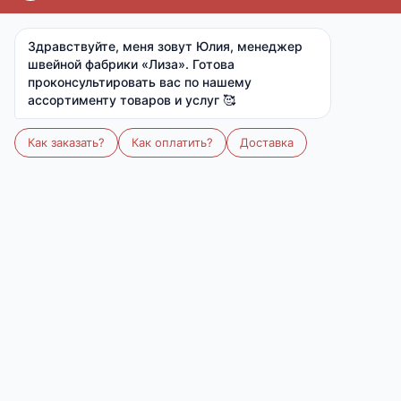
Скачать фото
Поделиться
цена
цена
опт
мелкий опт
от 15 000 ₽
от 7 000 ₽
450 ₽
560 ₽
Ткань:
Вискоза (вискоза 92%, лайкра 8%)
Артикул:
М-870
Размер:
44-48