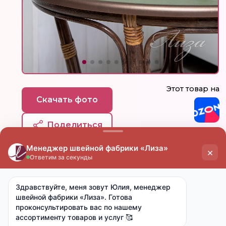
Этот товар на
Скачать фото
Поделиться
цена
цена
опт
мелкий опт
от 15 000 ₽
от 7 000 ₽
1 250 ₽
1 400 ₽
Ткань:
Поплин (хлопок 100%)
Артикул:
-