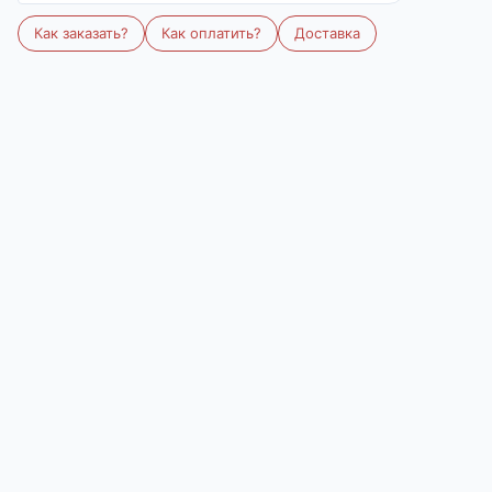
Размер:
142х205
Количество
В корзину
В избранное
Описание
Одеяло-покрывало облегченное 1,5-спальное
с наполнением из термофиксированного
бамбукового волокна плотностью 150 гр/кв.м.,
окантовано широкой тесьмой. Ткань из
натурального хлопка отлично пропускает
воздух, что способствует регуляции