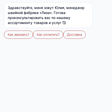
1 060 ₽
1 300 ₽
Ткань:
Вискоза (вискоза 95%, лайкра 5%)
Артикул:
М-761
Размер:
42-50
Размер
Количество
42
44
46
48
50
Все размеры